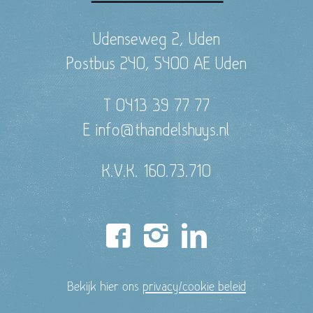
Udenseweg 2, Uden
Postbus 240, 5400 AE Uden
T 0413 39 77 77
E info@thandelshuys.nl
K.V.K. 160.73.710
Bekijk hier ons
privacy/cookie beleid