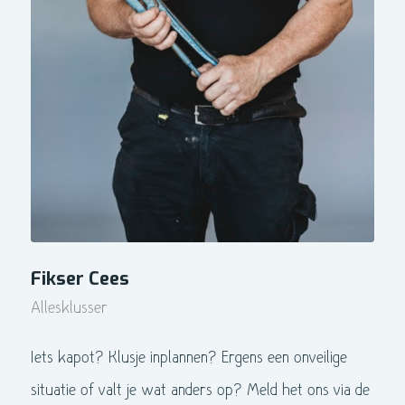
Fikser Cees
Allesklusser
Iets kapot? Klusje inplannen? Ergens een onveilige
situatie of valt je wat anders op? Meld het ons via de