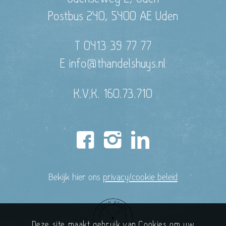
Postbus 240, 5400 AE Uden
T 0413 39 77 77
E info@thandelshuys.nl
K.V.K. 160.73.710
Bekijk hier ons
privacy/cookie beleid
Deze site maakt gebruik van Cookies om uw