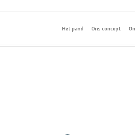
Het pand
Ons concept
On