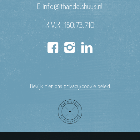
E info@thandelshuys.nl
K.V.K. 160.73.710
Bekijk hier ons
privacy/cookie beleid