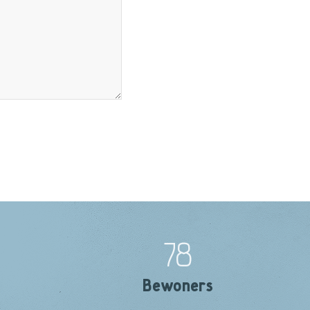
78
Bewoners