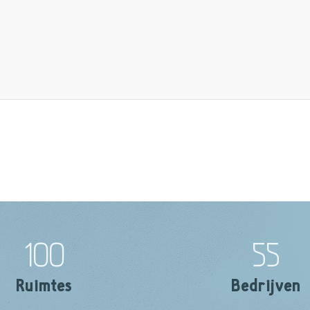
100
55
Ruimtes
Bedrijven