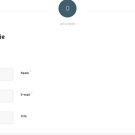
0
ANTWOORDEN
ie
*
Naam
*
E-mail
Site