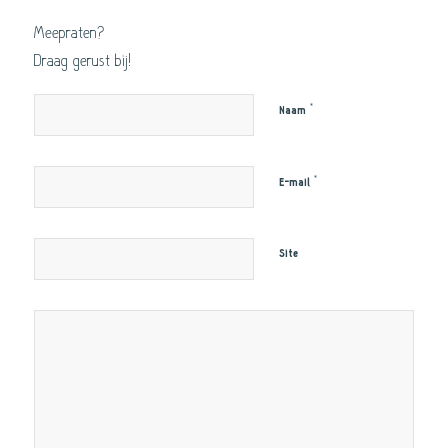
Meepraten?
Draag gerust bij!
*
Naam
*
E-mail
Site