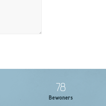
78
Bewoners