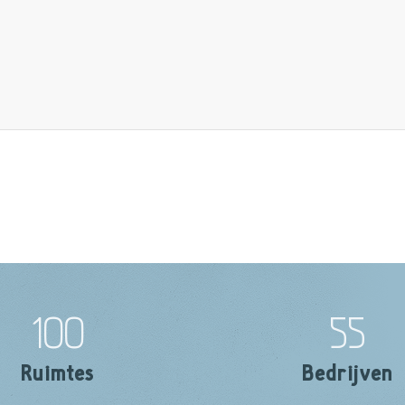
100
55
Ruimtes
Bedrijven