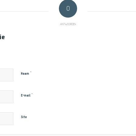
0
ANTWOORDEN
ie
*
Naam
*
E-mail
Site