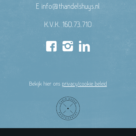
E info@thandelshuys.nl
K.V.K. 160.73.710
Bekijk hier ons
privacy/cookie beleid