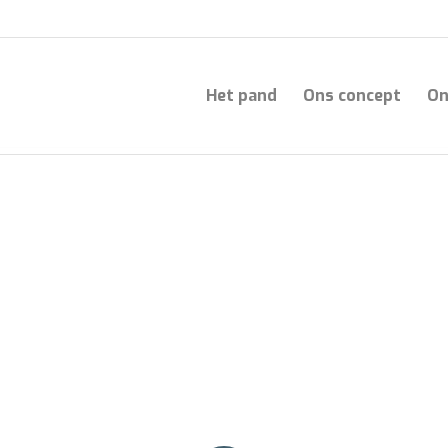
Het pand
Ons concept
On