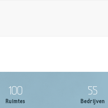
100
55
Ruimtes
Bedrijven