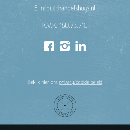
E info@thandelshuys.nl
K.V.K. 160.73.710
Bekijk hier ons
privacy/cookie beleid