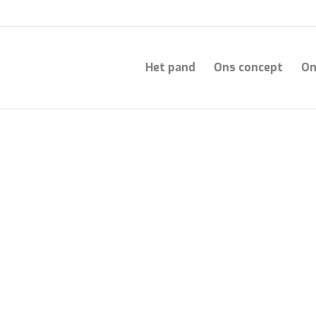
Het pand
Ons concept
On