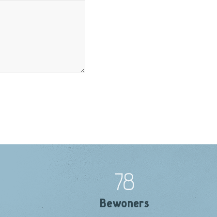
78
Bewoners