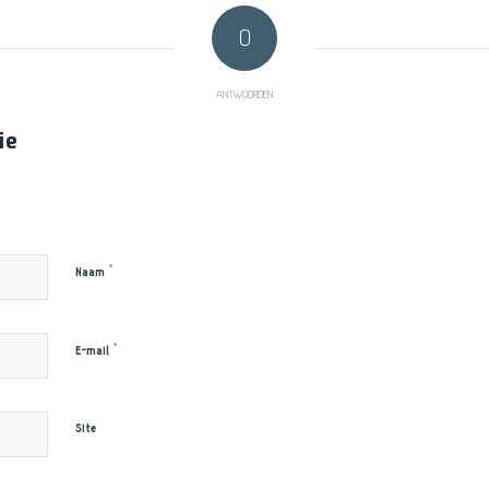
0
ANTWOORDEN
ie
*
Naam
*
E-mail
Site