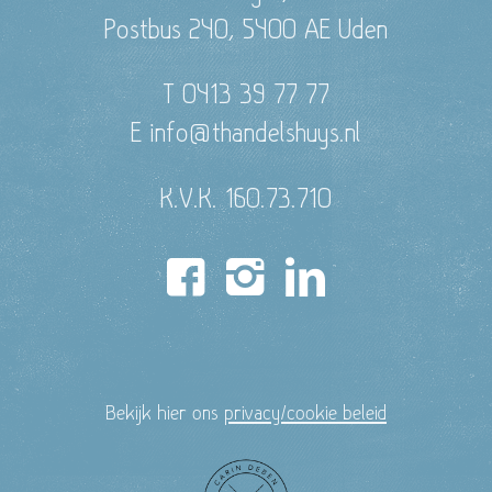
Postbus 240, 5400 AE Uden
T 0413 39 77 77
E info@thandelshuys.nl
K.V.K. 160.73.710
Bekijk hier ons
privacy/cookie beleid