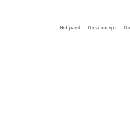
Het pand
Ons concept
On