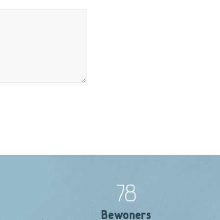
78
Bewoners