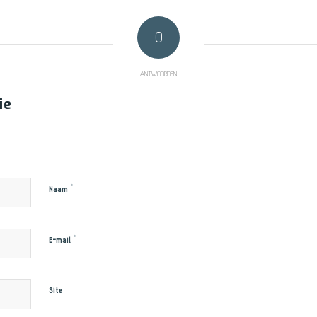
0
ANTWOORDEN
ie
*
Naam
*
E-mail
Site