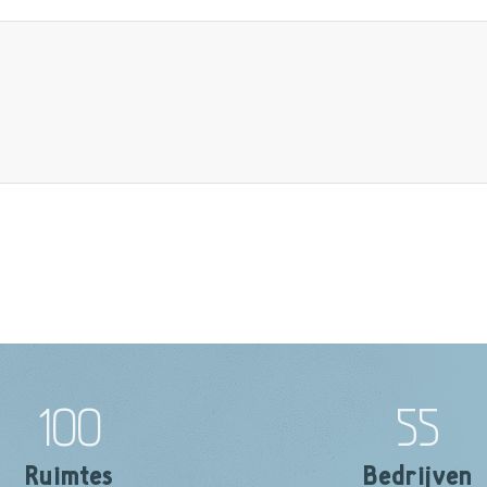
100
55
Ruimtes
Bedrijven