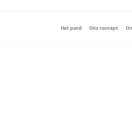
Het pand
Ons concept
On