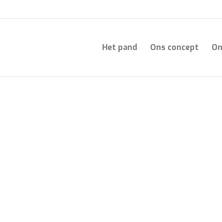
Het pand
Ons concept
On