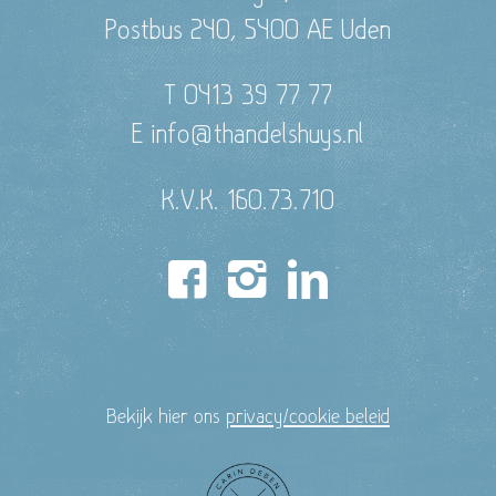
Postbus 240, 5400 AE Uden
T 0413 39 77 77
E info@thandelshuys.nl
K.V.K. 160.73.710
Bekijk hier ons
privacy/cookie beleid