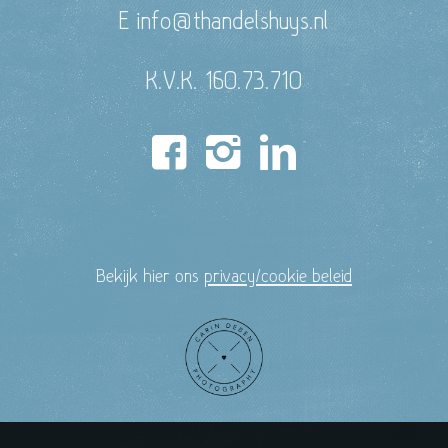
E info@thandelshuys.nl
K.V.K. 160.73.710
Bekijk hier ons
privacy/cookie beleid