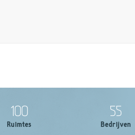
100
55
Ruimtes
Bedrijven