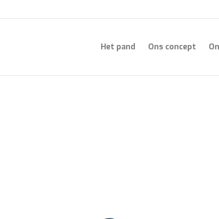
Het pand
Ons concept
On