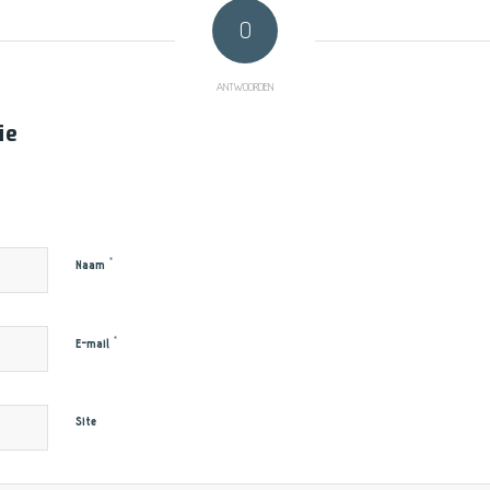
0
ANTWOORDEN
ie
*
Naam
*
E-mail
Site