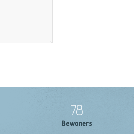
78
Bewoners