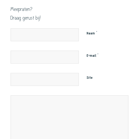
Meepraten?
Draag gerust bij!
*
Naam
*
E-mail
Site