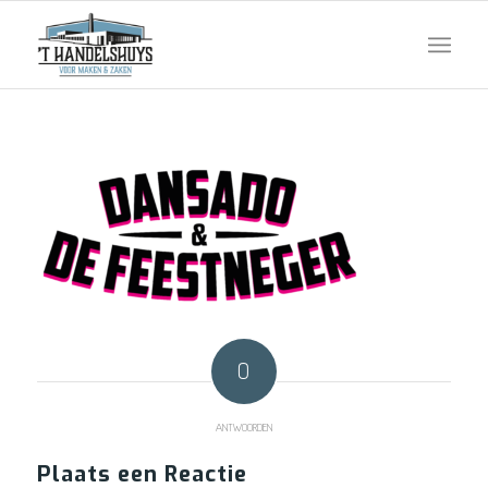
0
ANTWOORDEN
Plaats een Reactie