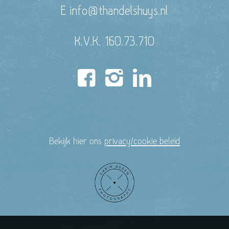
E info@thandelshuys.nl
K.V.K. 160.73.710
Bekijk hier ons
privacy/cookie beleid