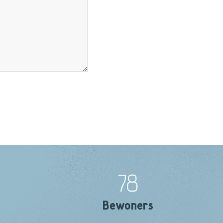
78
Bewoners