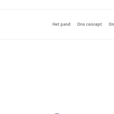
Het pand
Ons concept
On