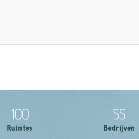
100
55
Ruimtes
Bedrijven