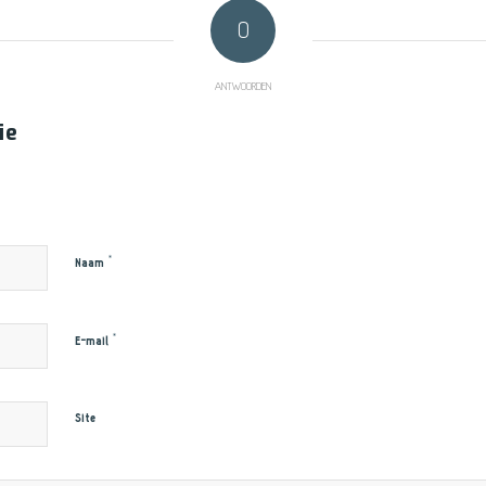
0
ANTWOORDEN
ie
*
Naam
*
E-mail
Site