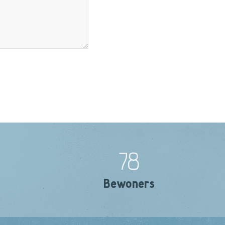
78
Bewoners