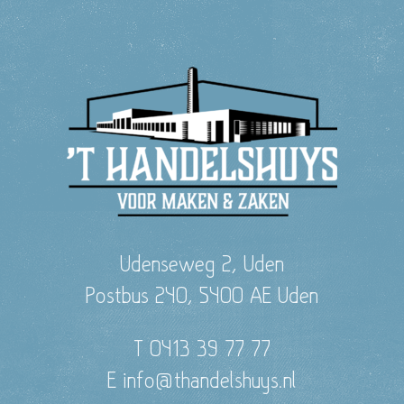
Udenseweg 2, Uden
Postbus 240, 5400 AE Uden
T 0413 39 77 77
E info@thandelshuys.nl