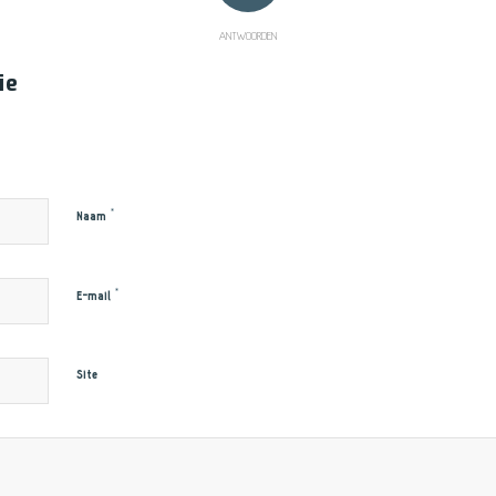
ANTWOORDEN
ie
*
Naam
*
E-mail
Site