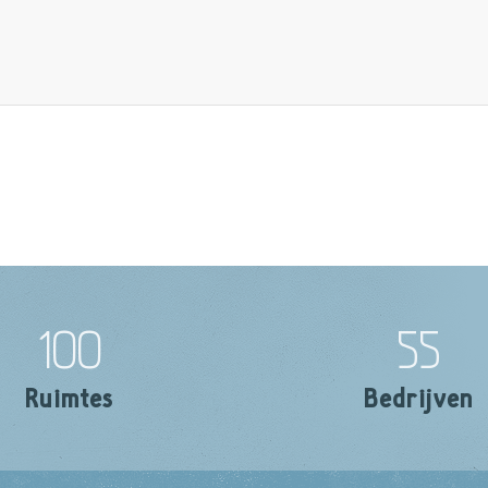
100
55
Ruimtes
Bedrijven