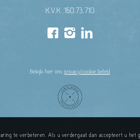
K.V.K. 160.73.710
Bekijk hier ons
privacy/cookie beleid
ring te verbeteren. Als u verdergaat dan accepteert u het g