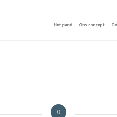
Het pand
Ons concept
On
0