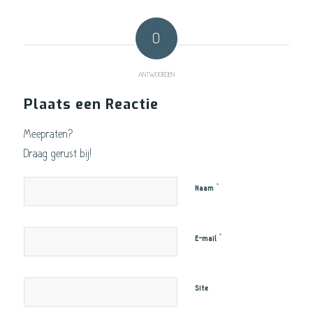
0
ANTWOORDEN
Plaats een Reactie
Meepraten?
Draag gerust bij!
*
Naam
*
E-mail
Site