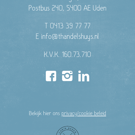
Postbus 240, 5400 AE Uden
T 0413 39 77 77
E info@thandelshuys.nl
K.V.K. 160.73.710
Bekijk hier ons
privacy/cookie beleid