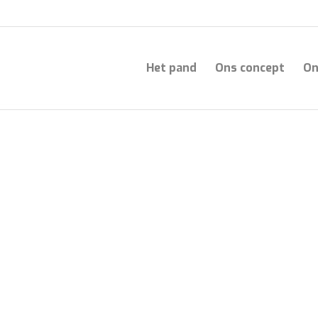
Het pand
Ons concept
On